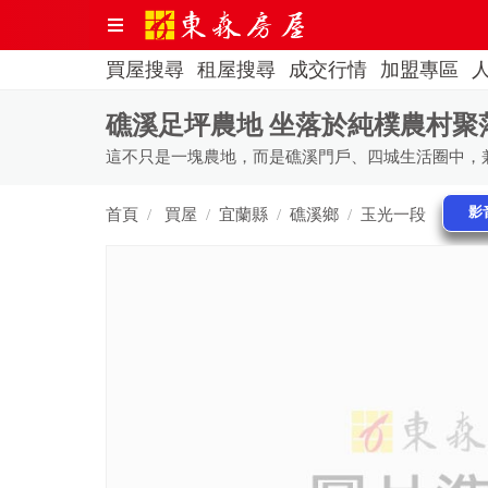
買屋搜尋
租屋搜尋
成交行情
加盟專區
礁溪足坪農地 坐落於純樸農村聚
影
首頁
買屋
宜蘭縣
礁溪鄉
玉光一段