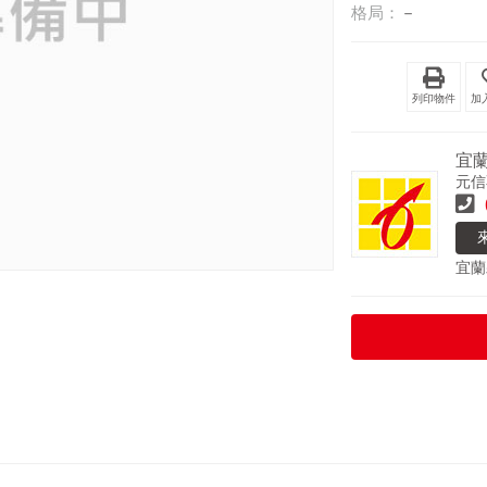
格局：
－
列印物件
宜
元信
宜蘭