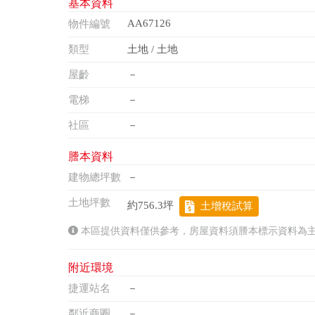
基本資料
AA67126
物件編號
類型
土地 / 土地
屋齡
－
電梯
－
社區
－
謄本資料
建物總坪數
－
土地坪數
約756.3坪
土增稅試算
本區提供資料僅供參考，房屋資料須謄本標示資料為
附近環境
捷運站名
－
鄰近商圈
－