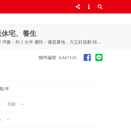
退休宅、養生
這不只是一塊農地，而是礁溪門戶、四城生活圈中，兼具交通、環境與未來性的長期資產。 位置：近 四城火車站，玉光段 坪數：約 2 分半 屬性：優質農地，方正好規劃 特色：近市區、近車站、生活與田園兼得 環境介紹 位於 礁溪 與四城交界的玉光地區，周邊以低密度住宅與農田為主，環境清幽、視野遼闊。 遠離市區喧囂，卻不離生活機能，是宜蘭少見**「田園＋交通便利」**兼具的農地條件。 空氣清新、無工業污染 地勢平坦、排水良好 適合退休規劃、休閒農作、長期持有 交通動線 四城火車站：車程約 2–3 分鐘，通勤宜蘭市、羅東方便 台 9 線 / 國道五號：快速銜接北宜，往返台北便利 礁溪市區：約 5–8 分鐘，溫泉、商圈、餐飲齊備 無論自住、假日休閒或長期持有，交通條件極具優勢 未來發展性分析 交通帶動價值 四城車站屬於「礁溪外溢生活圈」，隨著礁溪房價高漲，需求逐步往外擴散，農地保值性強。 稀有小面積農地 分半屬於好入手、好規劃、好轉手的尺寸，市場接受度高，未來流通性佳。 長期資產配置 農地具備： 持有稅負相對低 抗通膨實體資產 適合家族長期傳承與配置 不是短線炒作，而是穩健型資產選擇 適合族群 想提早布局宜蘭農地的置產族 規劃退休田園生活的準退休族 重視資產保值、節稅與傳承的家庭 喜歡「離塵不離城」的生活型買方
物件編號
AA67126
 萬/坪
坪
屋齡：
－
位：
－