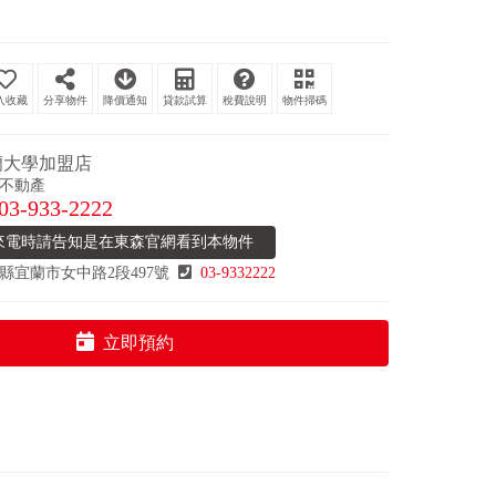
分享物件
降價通知
貸款試算
稅費說明
物件掃碼
蘭大學加盟店
不動產
03-933-2222
來電時請告知是在東森官網看到本物件
縣宜蘭市女中路2段497號
03-9332222
立即預約