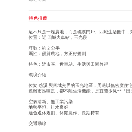
特色推薦
這不只是一塊農地，而是礁溪門戶、四城生活圈中，
位置：近 四城火車站，玉光段
坪數：約 2 分半
屬性：優質農地，方正好規劃
特色：近市區、近車站、生活與田園兼得
環境介紹
位於 礁溪 與四城交界的玉光地區，周邊以低密度住
遠離市區喧囂，卻不離生活機能，是宜蘭少見**「田
空氣清新、無工業污染
地勢平坦、排水良好
適合退休規劃、休閒農作、長期持有
交通動線