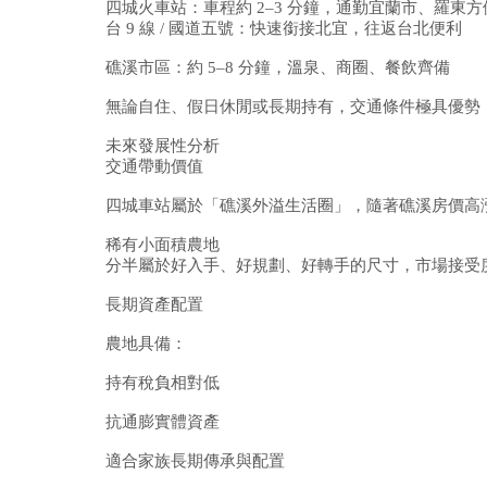
四城火車站：車程約 2–3 分鐘，通勤宜蘭市、羅東方
台 9 線 / 國道五號：快速銜接北宜，往返台北便利
礁溪市區：約 5–8 分鐘，溫泉、商圈、餐飲齊備
無論自住、假日休閒或長期持有，交通條件極具優勢
未來發展性分析
交通帶動價值
四城車站屬於「礁溪外溢生活圈」，隨著礁溪房價高
稀有小面積農地
分半屬於好入手、好規劃、好轉手的尺寸，市場接受
長期資產配置
農地具備：
持有稅負相對低
抗通膨實體資產
適合家族長期傳承與配置