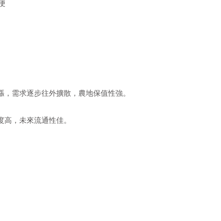
便
漲，需求逐步往外擴散，農地保值性強。
度高，未來流通性佳。