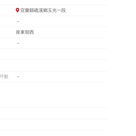
宜蘭縣礁溪鄉玉光一段
－
座東朝西
－
坪數
－