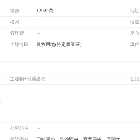
總價
1,959 萬
地址
格局
－
樓層
管理費
－
座向
土地分區
農牧用地(特定農業區)
車位
主建物+附屬建物
－
公設
主。
公車站名
－
鄰近學校
四結國小、吳沙國中、宜蘭高中、宜蘭大