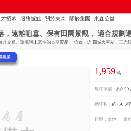
人才招募
服務據點
關於東森
關於集團
東森公益
落，遠離喧囂、保有田園景觀， 適合規劃
音看屋
1,959
萬
每坪單價：
約2.59
總坪數：
約756.3
類型：
土地
車