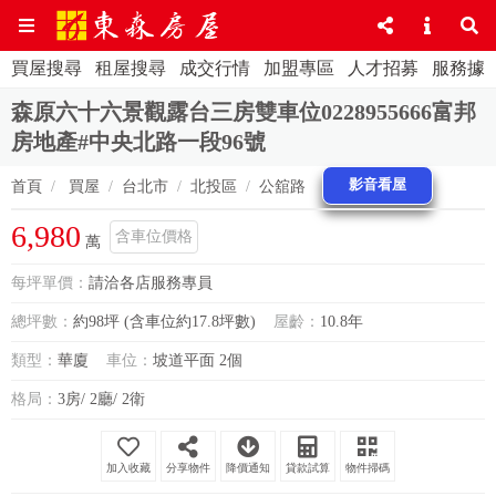
買屋搜尋
租屋搜尋
成交行情
加盟專區
人才招募
服務據
森原六十六景觀露台三房雙車位0228955666富邦
房地產#中央北路一段96號
影音看屋
首頁
買屋
台北市
北投區
公舘路
6,980
含車位價格
萬
每坪單價：
請洽各店服務專員
總坪數：
約98坪 (含車位約17.8坪數)
屋齡：
10.8年
類型：
華廈
車位：
坡道平面 2個
格局：
3房/ 2廳/ 2衛
分享物件
降價通知
貸款試算
物件掃碼