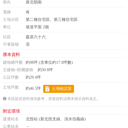
座向
座北朝南
電梯
有
土地分區
第二種住宅區、第三種住宅區
車位
坡道平面 2個
社區
森原六十六
可養寵物
否
謄本資料
建物總坪數
約98坪 (含車位約17.8坪數)
主建物+附屬建物
約50.8坪
公設坪數
約29.4坪
土地坪數
約46.5坪
土增稅試算
本區提供資料僅供參考，房屋資料須謄本標示資料為主。
附近環境
捷運站名
北投站 (新北投支線、淡水信義線)
公車站名
－