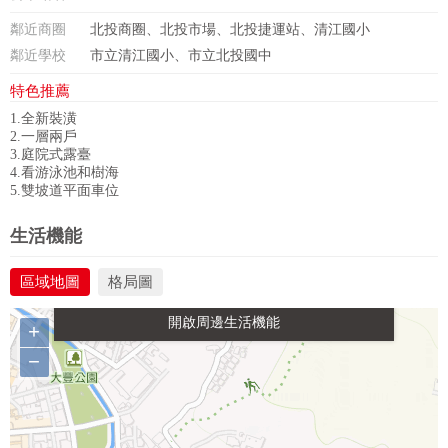
鄰近商圈
北投商圈、北投市場、北投捷運站、清江國小
鄰近學校
市立清江國小、市立北投國中
特色推薦
1.全新裝潢
2.一層兩戶
3.庭院式露臺
4.看游泳池和樹海
5.雙坡道平面車位
政府金融
學校
醫療
休閒
生活機能
區域地圖
格局圖
生活購物
餐飲
交通
+
−