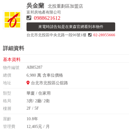
吳金蘭
北投重劃區加盟店
富邦房地產有限公司
0988621612
來電時請告知是在東森官網看到本物件
台北市北投區中央北路一段96號1樓
02-28955666
詳細資料
基本資料
AB85287
物件編號
總價
6,980 萬 含車位價格
地址
台北市北投區公舘路
類型
華廈 / 住家用
格局
3房/ 2廳/ 2衛
2F / 5F
樓層
屋齡
10.8年
管理費
12,405元 / 月