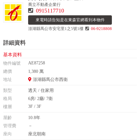
喬立不動產企業行
0915117710
來電時請告知是在東森官網看到本物件
澎湖縣馬公市安宅里1之5號1樓
06-9218808
詳細資料
基本資料
AE87258
物件編號
總價
1,380 萬
地址
澎湖縣馬公市西衛
類型
透天 / 住家用
格局
6房/ 2廳/ 7衛
3F / 3F
樓層
屋齡
10.8年
管理費
－
座向
座北朝南