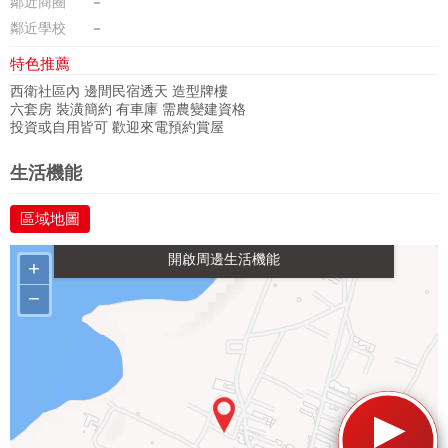
鄰近商圈
－
鄰近學校
－
特色推薦
西衛社區內 邊間民宿透天 造型牌樓
六套房 裝潢簡約 有車庫 需農變建資格
投資或自用皆可 歡迎來電預約賞屋
政府金融
醫療
休閒
生活購物
生活機能
區域地圖
餐飲
交通
+
−