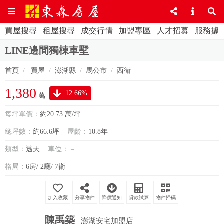
買屋搜尋
租屋搜尋
成交行情
加盟專區
人才招募
服務據
LINE邊間獨棟車墅
首頁
買屋
澎湖縣
馬公市
西衛
1,380
12.66%
萬
每坪單價：
約20.73 萬/坪
總坪數：
約66.6坪
屋齡：
10.8年
類型：
透天
車位：
－
格局：
6房/ 2廳/ 7衛
分享物件
降價通知
貸款試算
物件掃碼
陳禹築
澎湖安宅加盟店