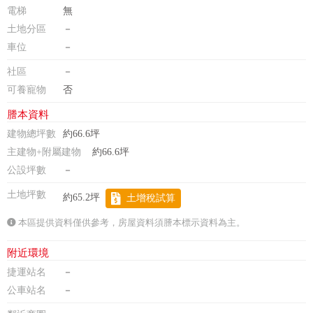
電梯
無
土地分區
－
車位
－
社區
－
可養寵物
否
謄本資料
建物總坪數
約66.6坪
主建物+附屬建物
約66.6坪
公設坪數
－
土地坪數
約65.2坪
土增稅試算
本區提供資料僅供參考，房屋資料須謄本標示資料為主。
附近環境
捷運站名
－
公車站名
－